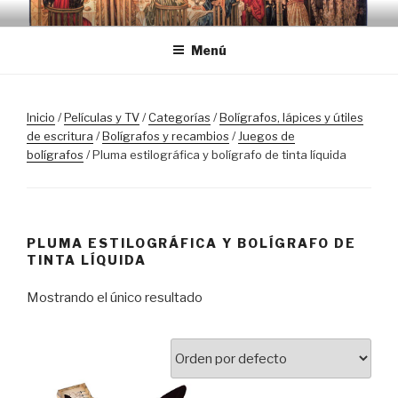
Saltar
TRASLOSPASOSDELGRIAL.CO
al
Menú
contenido
Inicio
/
Películas y TV
/
Categorías
/
Bolígrafos, lápices y útiles
de escritura
/
Bolígrafos y recambios
/
Juegos de
bolígrafos
/ Pluma estilográfica y bolígrafo de tinta líquida
PLUMA ESTILOGRÁFICA Y BOLÍGRAFO DE
TINTA LÍQUIDA
Mostrando el único resultado