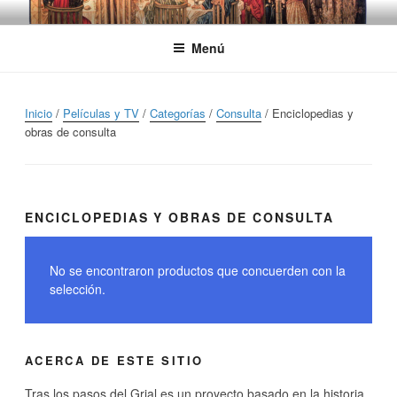
Saltar
TRASLOSPASOSDELGRIAL.CO
al
contenido
Menú
Inicio
/
Películas y TV
/
Categorías
/
Consulta
/ Enciclopedias y
obras de consulta
ENCICLOPEDIAS Y OBRAS DE CONSULTA
No se encontraron productos que concuerden con la
selección.
ACERCA DE ESTE SITIO
Tras los pasos del Grial es un proyecto basado en la historia,