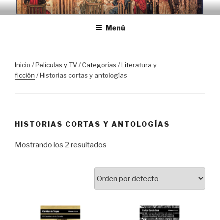
Saltar
TRASLOSPASOSDELGRIAL.CO
al
Menú
contenido
Inicio
/
Películas y TV
/
Categorías
/
Literatura y
ficción
/ Historias cortas y antologías
HISTORIAS CORTAS Y ANTOLOGÍAS
Mostrando los 2 resultados