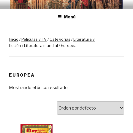
Saltar
TRASLOSPASOSDELGRIAL.CO
al
Menú
contenido
Inicio
/
Películas y TV
/
Categorías
/
Literatura y
ficción
/
Literatura mundial
/ Europea
EUROPEA
Mostrando el único resultado