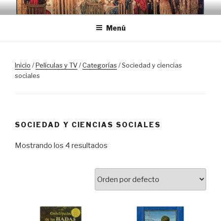
Saltar
TRASLOSPASOSDELGRIAL.CO
al
Menú
contenido
Inicio
/
Películas y TV
/
Categorías
/ Sociedad y ciencias
sociales
SOCIEDAD Y CIENCIAS SOCIALES
Mostrando los 4 resultados