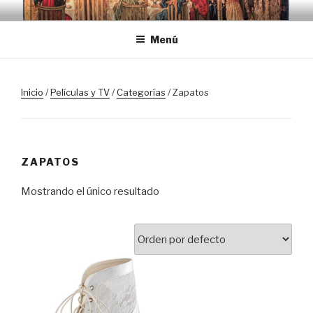
Saltar
TRASLOSPASOSDELGRIAL.CO
al
Menú
contenido
Inicio
/
Películas y TV
/
Categorías
/ Zapatos
ZAPATOS
Mostrando el único resultado