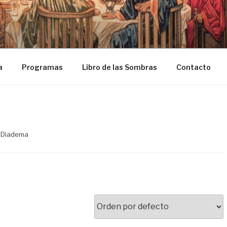
ASOSDELGRIAL.COM
a
Programas
Libro de las Sombras
Contacto
s Diadema