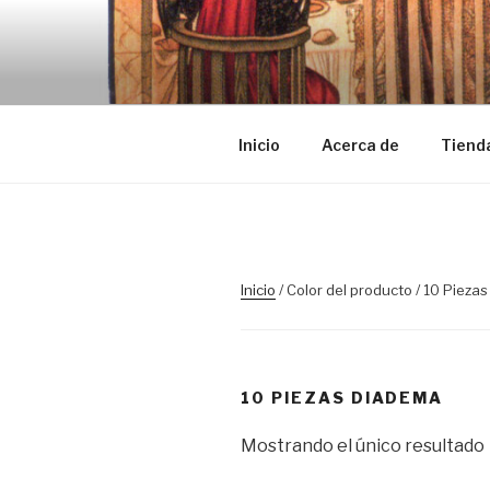
Saltar
al
TRASLOSP
contenido
Inicio
Acerca de
Tiend
Inicio
/ Color del producto / 10 Pieza
10 PIEZAS DIADEMA
Mostrando el único resultado