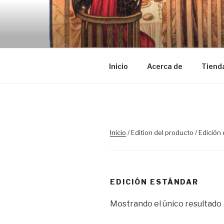
Saltar
al
TRASLOSP
contenido
Inicio
Acerca de
Tiend
Inicio
/ Edition del producto / Edición
EDICIÓN ESTÁNDAR
Mostrando el único resultado