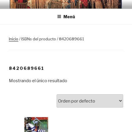
Saltar
TRASLOSPASOSDELGRIAL.CO
al
Menú
contenido
Inicio
/ ISBNs del producto / 8420689661
8420689661
Mostrando el único resultado