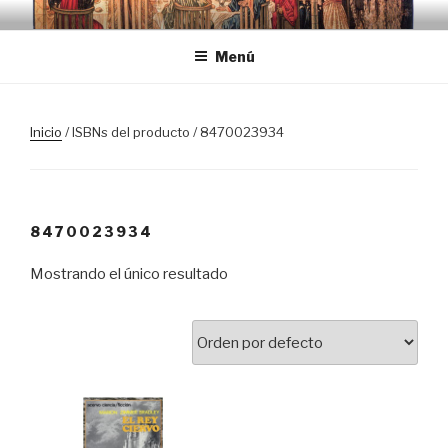
Saltar
TRASLOSPASOSDELGRIAL.CO
al
Menú
contenido
Inicio
/ ISBNs del producto / 8470023934
8470023934
Mostrando el único resultado