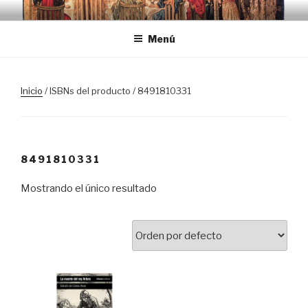
Saltar
TRASLOSPASOSDELGRIAL.CO
al
Menú
contenido
Inicio
/ ISBNs del producto / 8491810331
8491810331
Mostrando el único resultado