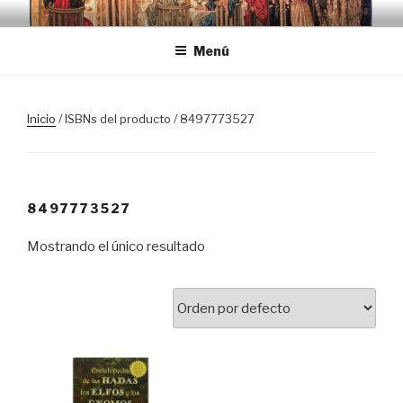
Saltar
TRASLOSPASOSDELGRIAL.CO
al
Menú
contenido
Inicio
/ ISBNs del producto / 8497773527
8497773527
Mostrando el único resultado