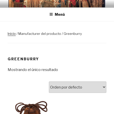
Saltar
TRASLOSPASOSDELGRIAL.CO
al
Menú
contenido
Inicio
/ Manufacturer del producto / Greenburry
GREENBURRY
Mostrando el único resultado