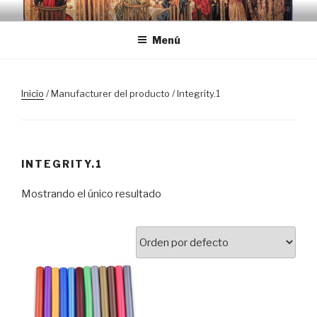
Saltar
TRASLOSPASOSDELGRIAL.CO
al
Menú
contenido
Inicio
/ Manufacturer del producto / Integrity.1
INTEGRITY.1
Mostrando el único resultado