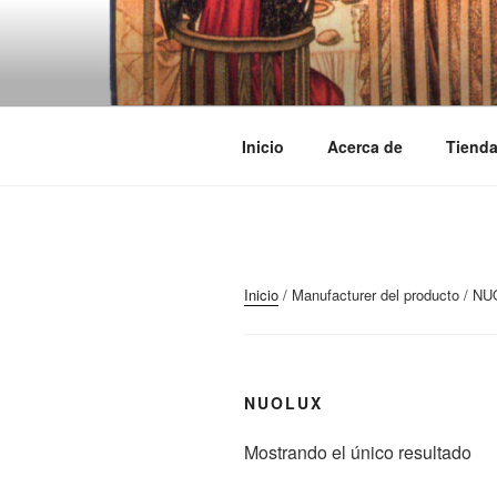
Saltar
al
TRASLOSP
contenido
Inicio
Acerca de
Tiend
Inicio
/ Manufacturer del producto / N
NUOLUX
Mostrando el único resultado