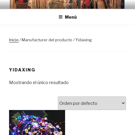
Saltar
TRASLOSPASOSDELGRIAL.CO
al
Menú
contenido
Inicio
/ Manufacturer del producto / Yidaxing
YIDAXING
Mostrando el único resultado