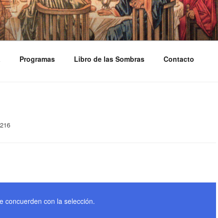
ASOSDELGRIAL.COM
a
Programas
Libro de las Sombras
Contacto
 216
e concuerden con la selección.