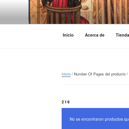
Saltar
al
TRASLOSP
contenido
Inicio
Acerca de
Tiend
Inicio
/ Number Of Pages del producto /
216
No se encontraron productos qu