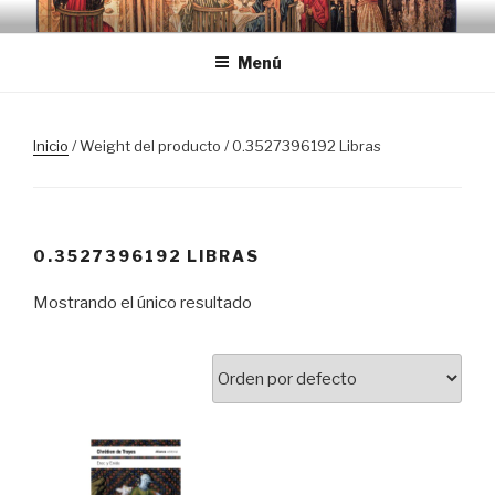
Saltar
TRASLOSPASOSDELGRIAL.CO
al
Menú
contenido
Inicio
/ Weight del producto / 0.3527396192 Libras
0.3527396192 LIBRAS
Mostrando el único resultado