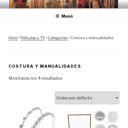
Saltar
TRASLOSPASOSDELGRIAL.CO
al
Menú
contenido
Inicio
/
Películas y TV
/
Categorías
/ Costura y manualidades
COSTURA Y MANUALIDADES
Mostrando los 4 resultados