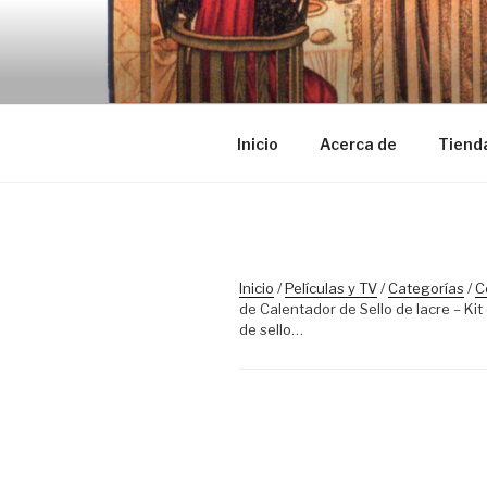
Saltar
al
TRASLOSP
contenido
Inicio
Acerca de
Tiend
Inicio
/
Películas y TV
/
Categorías
/
C
de Calentador de Sello de lacre – K
de sello…