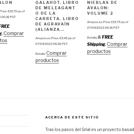
ALON
GALAHOT. LIBRO
NIEBLAS DE
DE MELEAGANT
AVALON:
Price:
€
19.75
(as of
O DE LA
VOLUME 2
 06:36 PST-
CARRETA. LIBRO
Amazon.es Price:
€
19.75
(as of
DE AGRAVAÍN
FREE
07/04/2023 06:36 PST-
(ALIANZA…
Comprar
g
.
&
FREE
Details
)
Amazon.es Price:
€
9.45
(as of
tos
Comprar
Shipping
.
07/04/2023 06:36 PST-
productos
Comprar
Details
)
productos
ACERCA DE ESTE SITIO
Tras los pasos del Grial es un proyecto basado 