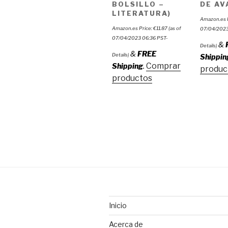
BOLSILLO –
DE AV
LITERATURA)
Amazon.es 
Amazon.es Price:
€
11.87
(as of
07/04/2023
07/04/2023 06:36 PST-
&
Details
)
&
FREE
Details
)
Shippin
Comprar
Shipping
.
produc
productos
Inicio
Acerca de