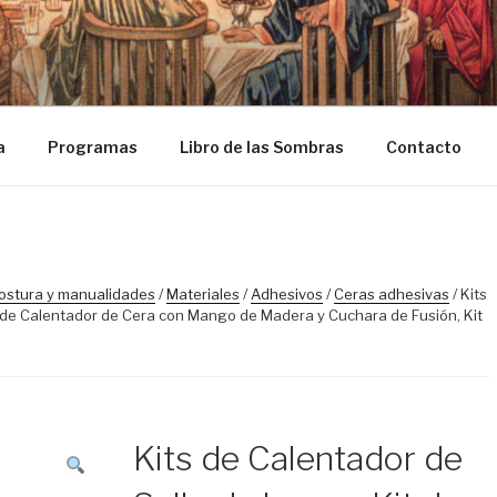
ASOSDELGRIAL.COM
a
Programas
Libro de las Sombras
Contacto
ostura y manualidades
/
Materiales
/
Adhesivos
/
Ceras adhesivas
/ Kits
it de Calentador de Cera con Mango de Madera y Cuchara de Fusión, Kit
Kits de Calentador de