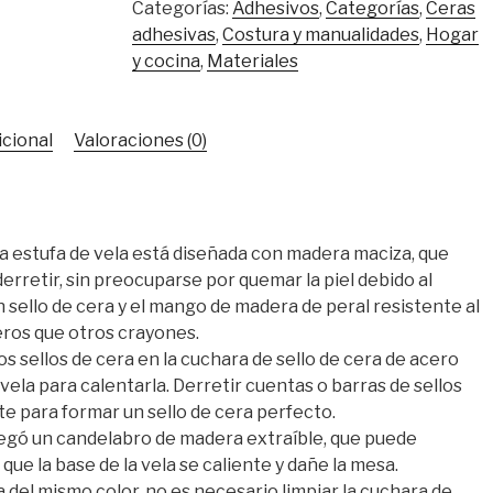
Categorías:
Adhesivos
,
Categorías
,
Ceras
adhesivas
,
Costura y manualidades
,
Hogar
y cocina
,
Materiales
icional
Valoraciones (0)
 La estufa de vela está diseñada con madera maciza, que
derretir, sin preocuparse por quemar la piel debido al
 sello de cera y el mango de madera de peral resistente al
eros que otros crayones.
os sellos de cera en la cuchara de sello de cera de acero
 vela para calentarla. Derretir cuentas o barras de sellos
e para formar un sello de cera perfecto.
gó un candelabro de madera extraíble, que puede
que la base de la vela se caliente y dañe la mesa.
 del mismo color, no es necesario limpiar la cuchara de