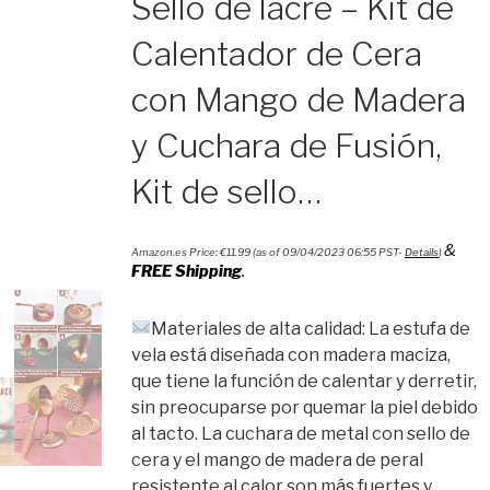
Sello de lacre – Kit de
Calentador de Cera
con Mango de Madera
y Cuchara de Fusión,
Kit de sello…
&
Amazon.es Price:
€
11.99
(as of 09/04/2023 06:55 PST-
Details
)
FREE Shipping
.
Materiales de alta calidad: La estufa de
vela está diseñada con madera maciza,
que tiene la función de calentar y derretir,
sin preocuparse por quemar la piel debido
al tacto. La cuchara de metal con sello de
cera y el mango de madera de peral
resistente al calor son más fuertes y