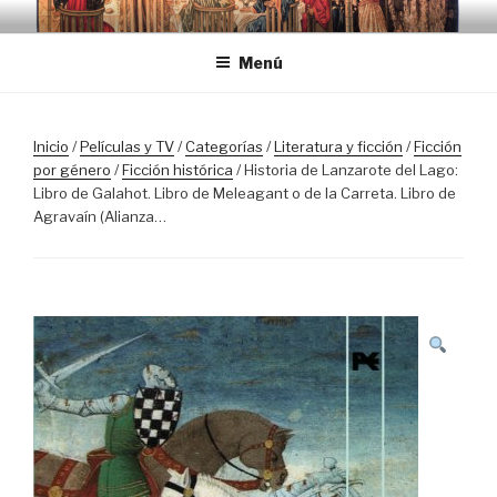
Saltar
TRASLOSPASOSDELGRIAL.CO
al
Menú
contenido
Inicio
/
Películas y TV
/
Categorías
/
Literatura y ficción
/
Ficción
por género
/
Ficción histórica
/ Historia de Lanzarote del Lago:
Libro de Galahot. Libro de Meleagant o de la Carreta. Libro de
Agravaín (Alianza…