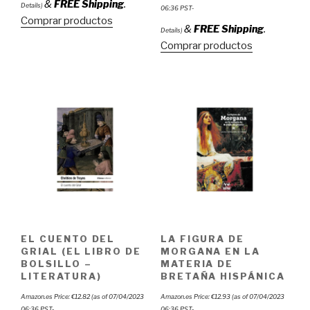
&
FREE Shipping
.
Details
)
06:36 PST-
Comprar productos
&
FREE Shipping
.
Details
)
Comprar productos
EL CUENTO DEL
LA FIGURA DE
GRIAL (EL LIBRO DE
MORGANA EN LA
BOLSILLO –
MATERIA DE
LITERATURA)
BRETAÑA HISPÁNICA
Amazon.es Price:
€
12.82
(as of 07/04/2023
Amazon.es Price:
€
12.93
(as of 07/04/2023
06:36 PST-
06:36 PST-