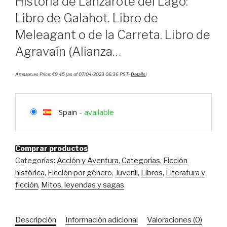
Historia de Lanzarote del Lago:
Libro de Galahot. Libro de
Meleagant o de la Carreta. Libro de
Agravaín (Alianza…
Amazon.es Price:
€
9.45
(as of 07/04/2023 06:36 PST-
Details
)
Spain
-
available
Comprar productos
Categorías:
Acción y Aventura
,
Categorías
,
Ficción
histórica
,
Ficción por género
,
Juvenil
,
Libros
,
Literatura y
ficción
,
Mitos, leyendas y sagas
Descripción
Información adicional
Valoraciones (0)